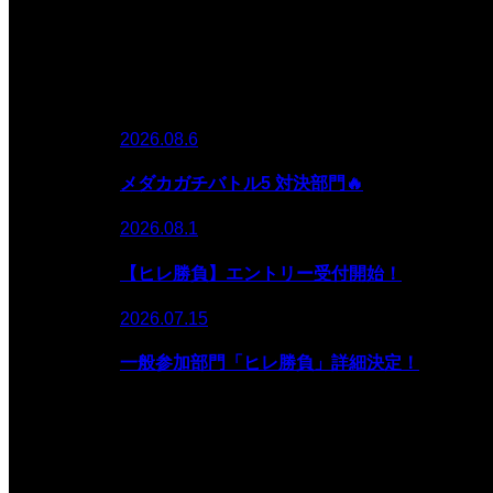
NEWS
2026.08.6
メダカガチバトル5 対決部門🔥
2026.08.1
【ヒレ勝負】エントリー受付開始！
2026.07.15
一般参加部門「ヒレ勝負」詳細決定！
過去大会