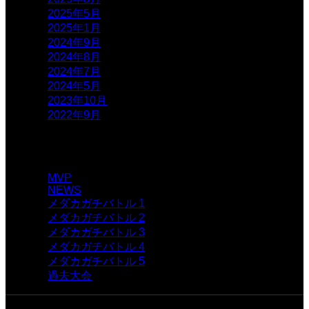
2025年5月
2025年1月
2024年9月
2024年8月
2024年7月
2024年5月
2023年10月
2022年9月
カテゴリー
MVP
NEWS
メダカガチバトル 1
メダカガチバトル 2
メダカガチバトル 3
メダカガチバトル 4
メダカガチバトル 5
過去大会