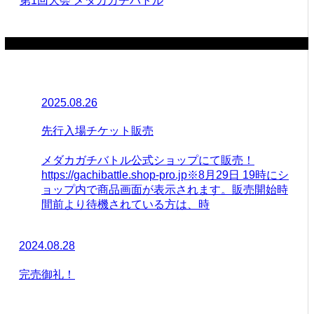
第1回大会 メダカガチバトル
先行入場チケット
2025.08.26
先行入場チケット販売
メダカガチバトル公式ショップにて販売！
https://gachibattle.shop-pro.jp※8月29日 19時にシ
ョップ内で商品画面が表示されます。販売開始時
間前より待機されている方は、時
2024.08.28
完売御礼！