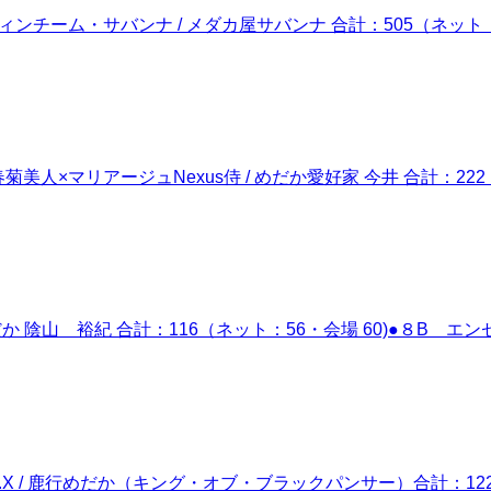
ーム・サバンナ / メダカ屋サバンナ 合計：505（ネット：39
人×マリアージュNexus侍 / めだか愛好家 今井 合計：222
か 陰山 裕紀 合計：116（ネット：56・会場 60)●８B エ
/ 鹿行めだか（キング・オブ・ブラックパンサー）合計：1226 👑