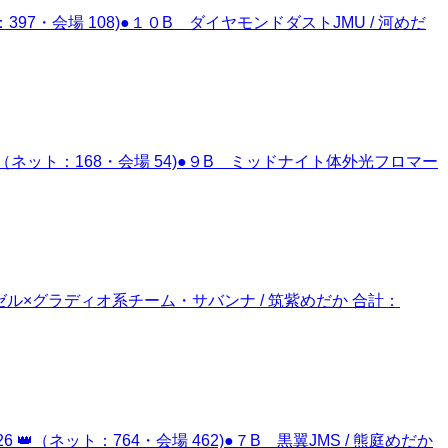
7・会場 108)●１０B ダイヤモンドダストJMU / 河めだ
（ネット：168・会場 54)●９B ミッドナイト体外光フロマー
ンゼル×グラディオ系チーム・サバンナ / 筑紫めだか 合計：
（ネット：764・会場 462)●７B 黒翼JMS / 熊庭めだか