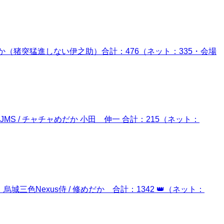
andaめだか（猪突猛進しない伊之助）合計：476（ネット：335・会場
JMS / チャチャめだか 小田 伸一 合計：215（ネット：
城三色Nexus侍 / 修めだか 合計：1342 👑（ネット：