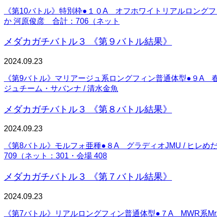
《第10バトル》特別枠●１０A オフホワイトリアルロングフィンチ
か 河原俊彦 合計：706（ネット
メダカガチバトル３ 《第９バトル結果》
2024.09.23
《第9バトル》マリアージュ系ロングフィン普通体型●９A 春菊美
ジュチーム・サバンナ / 清水金魚
メダカガチバトル３ 《第８バトル結果》
2024.09.23
《第8バトル》モルフォ亜種●８A グラディオJMU / ヒレめだ
709（ネット：301・会場 408
メダカガチバトル３ 《第７バトル結果》
2024.09.23
《第7バトル》リアルロングフィン普通体型●７A MWR系Mr.X 