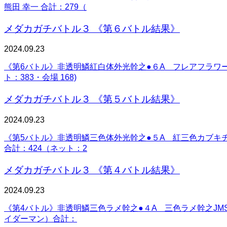
熊田 幸一 合計：279（
メダカガチバトル３ 《第６バトル結果》
2024.09.23
《第6バトル》非透明鱗紅白体外光幹之●６A フレアフラワーJMS /
ト：383・会場 168)
メダカガチバトル３ 《第５バトル結果》
2024.09.23
《第5バトル》非透明鱗三色体外光幹之●５A 紅三色カブキチーム・サ
合計：424（ネット：2
メダカガチバトル３ 《第４バトル結果》
2024.09.23
《第4バトル》非透明鱗三色ラメ幹之●４A 三色ラメ幹之JMS / B
イダーマン）合計：