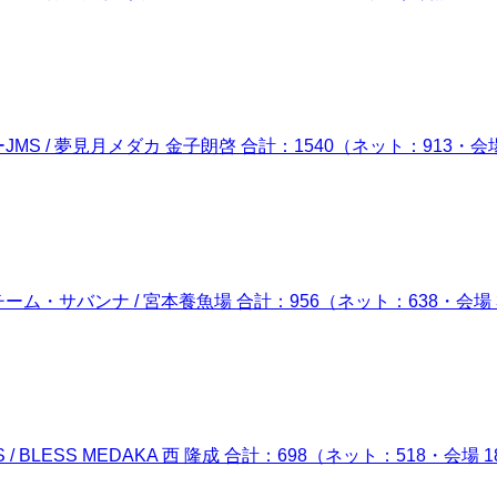
 夢見月メダカ 金子朗啓 合計：1540（ネット：913・会場 62
バンナ / 宮本養魚場 合計：956（ネット：638・会場 318
LESS MEDAKA 西 隆成 合計：698（ネット：518・会場 1