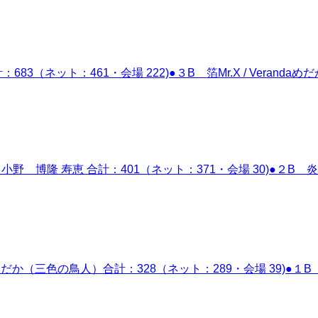
計：683（ネット：461・会場 222)●３B 箔Mr.X / Ver
野 博隆 寿恵 合計：401（ネット：371・会場 30)●２B 炎
だか（三色の鳥人）合計：328（ネット：289・会場 39)●１B 烏