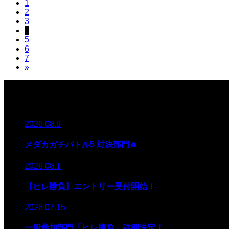
1
2
3
4
5
6
7
»
NEWS
2026.08.6
メダカガチバトル5 対決部門🔥
2026.08.1
【ヒレ勝負】エントリー受付開始！
2026.07.15
一般参加部門「ヒレ勝負」詳細決定！