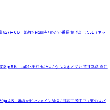
7)●６B 焔舞Nexus侍 / めだか番長 嫁 合計：551（ネッ
)●５B Lu04×墨紅玉JMU / うつぶきメダカ 荒井幸彦 喜江
80)●４B 赤炎×サンシャインMr.X / 目高工房江戸（東のスパ