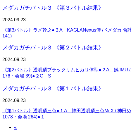
メダカガチバトル３ 《第３バトル結果》
2024.09.23
《第3バトル》ラメ幹之●３A KAGLANexus侍 / Kメダカ 合
141)
メダカガチバトル３ 《第２バトル結果》
2024.09.23
《第2バトル》透明鱗ブラックリムヒカリ体型●２A 鐵JMU / 小
176・会場 39)●２C S
メダカガチバトル３ 《第１バトル結果》
2024.09.23
《第1バトル》透明鱗三色●１A 神田透明鱗三色Mr.X / 神田め
1078・会場 264)●１
«