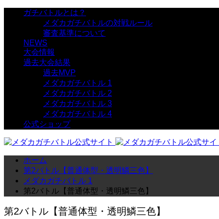
ガチバトルとは？
メダカガチバトルの対戦ルール
審査基準について
NEWS
大会情報
過去大会結果
過去MVP
メダカガチバトル 1
メダカガチバトル 2
メダカガチバトル 3
メダカガチバトル 4
公式ショップ
ホーム
第2バトル【普通体型・透明鱗三色】
メダカガチバトル 1
第2バトル【普通体型・透明鱗三色】
第2バトル【普通体型・透明鱗三色】