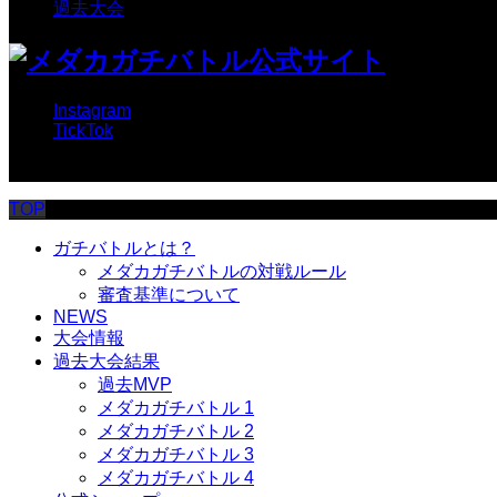
過去大会
Instagram
TickTok
© メダカガチバトル公式サイト
TOP
ガチバトルとは？
メダカガチバトルの対戦ルール
審査基準について
NEWS
大会情報
過去大会結果
過去MVP
メダカガチバトル 1
メダカガチバトル 2
メダカガチバトル 3
メダカガチバトル 4