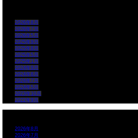
アーカイブ
2026年8月
2026年7月
2026年5月
2025年9月
2025年8月
2025年5月
2025年1月
2024年9月
2024年8月
2024年7月
2024年5月
2023年10月
2022年9月
アーカイブ
2026年8月
2026年7月