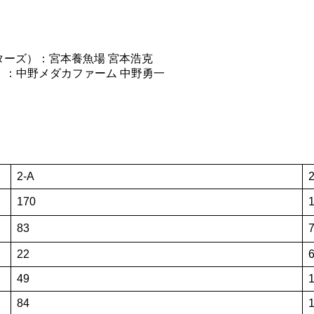
ターズ）：宮本養魚場 宮本浩克
ス）：中野メダカファーム 中野勇一
2-A
170
83
22
49
84